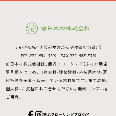
〒573-0082 大阪府枚方市茄子作東町41番1号
TEL.072-854-0110 FAX.072-853-3319
前田木材株式会社は、無垢フローリング（床材）・無垢
羽目板をはじめ、
自然素材・建築建材・外装用木材・耳
付板等を全国へ販売している木材屋です。
施工店様、
個人様、お気軽にお問合せください。無料サンプルも
ご用意。
facebook
Instagram
無垢フローリングブログ