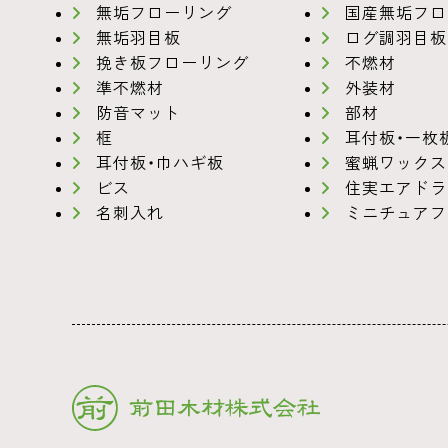
無垢フローリング
国産無垢フロ
無垢羽目板
ログ調羽目板
挽き板フローリング
不燃材
準不燃材
外装材
防音マット
部材
框
耳付板・一枚
耳付板・巾ハギ板
蜜蝋ワックス
ビス
住実エアドラ
名刺入れ
ミニチュアフ