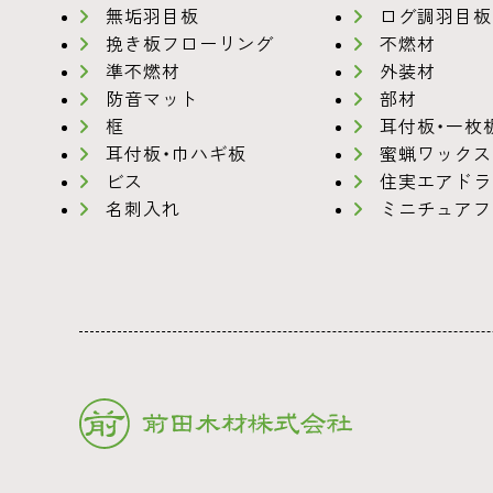
無垢羽目板
ログ調羽目板
挽き板フローリング
不燃材
準不燃材
外装材
防音マット
部材
框
耳付板・一枚
耳付板・巾ハギ板
蜜蝋ワックス
ビス
住実エアドラ
名刺入れ
ミニチュアフ