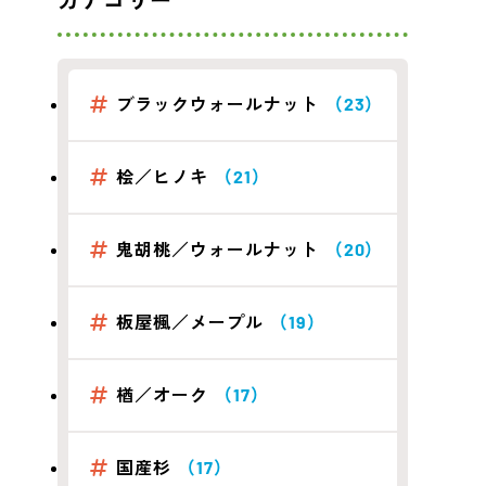
カテゴリー
ブラックウォールナット
（23）
桧／ヒノキ
（21）
鬼胡桃／ウォールナット
（20）
板屋楓／メープル
（19）
楢／オーク
（17）
国産杉
（17）