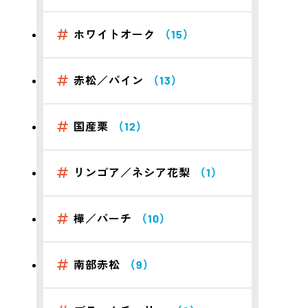
ホワイトオーク
（15）
赤松／パイン
（13）
国産栗
（12）
リンゴア／ネシア花梨
（1）
樺／バーチ
（10）
南部赤松
（9）