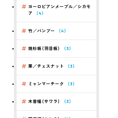
ヨーロピアンメープル／シカモ
ア
（4）
竹／バンブー
（4）
焼杉板（羽目板）
（3）
栗／チェスナット
（3）
ミャンマーチーク
（3）
木曽椹（サワラ）
（3）