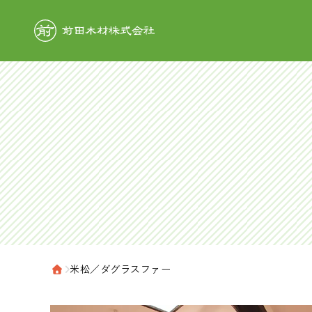
前田木材株式
›
米松／ダグラスファー
ホーム