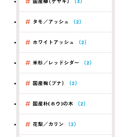
国産欅（ケヤキ）
（3）
タモ／アッシュ
（2）
ホワイトアッシュ
（2）
米杉／レッドシダー
（2）
国産椈（ブナ）
（2）
国産朴(ホウ)の木
（2）
花梨／カリン
（2）