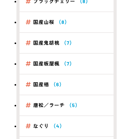
ブラックチェリー
（8）
国産山桜
（8）
国産鬼胡桃
（7）
国産板屋楓
（7）
国産楢
（6）
唐松／ラーチ
（5）
なぐり
（4）