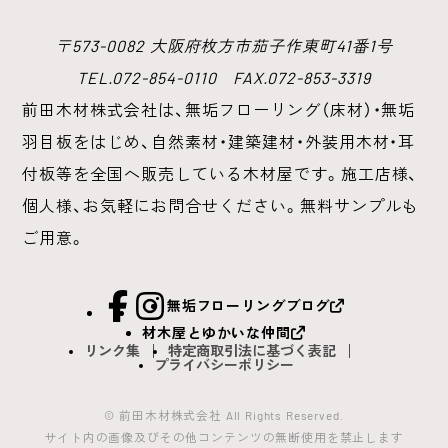
〒573-0082 大阪府枚方市茄子作東町41番1号
TEL.072-854-0110 FAX.072-853-3319
前田木材株式会社は、無垢フローリング（床材）・無垢
羽目板をはじめ、
自然素材・建築建材・外装用木材・耳
付板等を全国へ販売している木材屋です。
施工店様、
個人様、お気軽にお問合せください。無料サンプルも
ご用意。
facebook
Instagram
無垢フローリングブログ
材木屋とゆかいな仲間
リンク集
特定商取引法に基づく表記
プライバシーポリシー
© 前田木材株式会社 All Rights Reserved.
サイト内の画像及びその他コンテンツの無断使用を禁止します