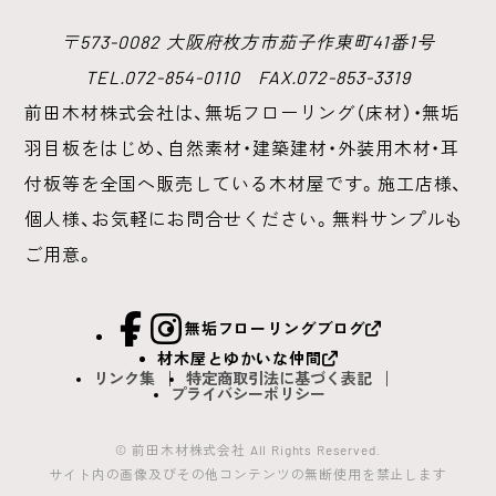
〒573-0082 大阪府枚方市茄子作東町41番1号
TEL.072-854-0110 FAX.072-853-3319
前田木材株式会社は、無垢フローリング（床材）・無垢
羽目板をはじめ、
自然素材・建築建材・外装用木材・耳
付板等を全国へ販売している木材屋です。
施工店様、
個人様、お気軽にお問合せください。無料サンプルも
ご用意。
facebook
Instagram
無垢フローリングブログ
材木屋とゆかいな仲間
リンク集
特定商取引法に基づく表記
プライバシーポリシー
© 前田木材株式会社 All Rights Reserved.
サイト内の画像及びその他コンテンツの無断使用を禁止します