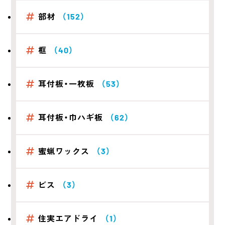
部材
（152）
框
（40）
耳付板・一枚板
（53）
耳付板・巾ハギ板
（62）
蜜蝋ワックス
（3）
ビス
（3）
住実エアドライ
（1）