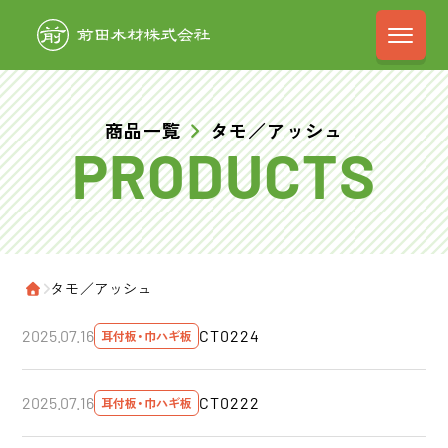
前田木材株式会
商品一覧
タモ／アッシュ
›
タモ／アッシュ
ホーム
CT0224
2025.07.16
耳付板・巾ハギ板
CT0222
2025.07.16
耳付板・巾ハギ板