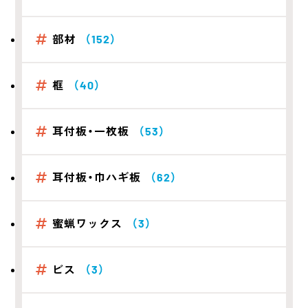
部材
（152）
框
（40）
耳付板・一枚板
（53）
耳付板・巾ハギ板
（62）
蜜蝋ワックス
（3）
ビス
（3）