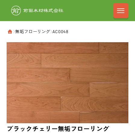
前田木材株式会
›
無垢フローリング
›
AC0048
ホーム
ブラックチェリー
無垢フローリング