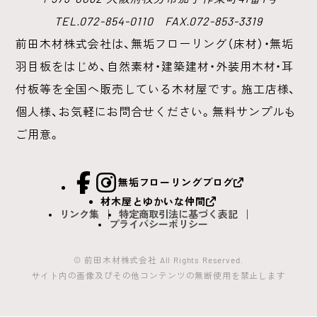
TEL.072-854-0110 FAX.072-853-3319
前田木材株式会社は、無垢フローリング（床材）・無垢
羽目板をはじめ、
自然素材・建築建材・外装用木材・耳
付板等を全国へ販売している木材屋です。
施工店様、
個人様、お気軽にお問合せください。無料サンプルも
ご用意。
facebook
Instagram
無垢フローリングブログ
材木屋とゆかいな仲間
リンク集
特定商取引法に基づく表記
プライバシーポリシー
© 前田木材株式会社 All Rights Reserved.
サイト内の画像及びその他コンテンツの無断使用を禁止します