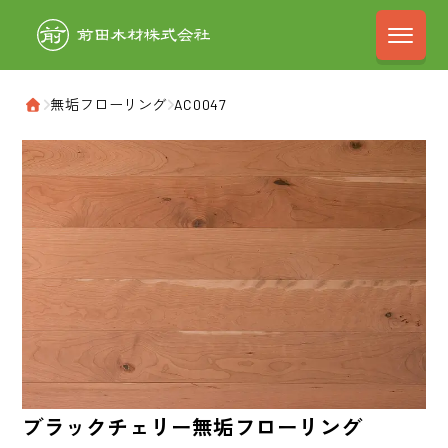
前田木材株式会
›
無垢フローリング
›
AC0047
ホーム
ブラックチェリー
無垢フローリング