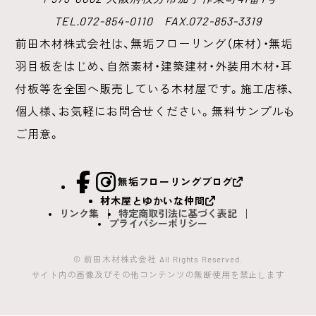
TEL.072-854-0110 FAX.072-853-3319
前田木材株式会社は、無垢フローリング（床材）・無垢
羽目板をはじめ、
自然素材・建築建材・外装用木材・耳
付板等を全国へ販売している木材屋です。
施工店様、
個人様、お気軽にお問合せください。無料サンプルも
ご用意。
facebook
Instagram
無垢フローリングブログ
材木屋とゆかいな仲間
リンク集
特定商取引法に基づく表記
プライバシーポリシー
© 前田木材株式会社 All Rights Reserved.
サイト内の画像及びその他コンテンツの無断使用を禁止します