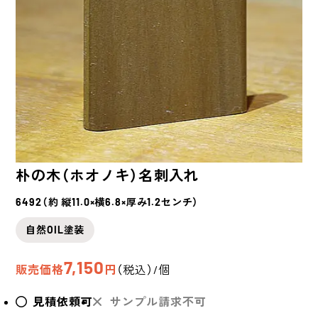
朴の木（ホオノキ）
名刺入れ
6492（約 縦11.0×横6.8×厚み1.2センチ）
自然OIL塗装
7,150
販売価格
円
（税込）/個
見積依頼可
サンプル請求不可