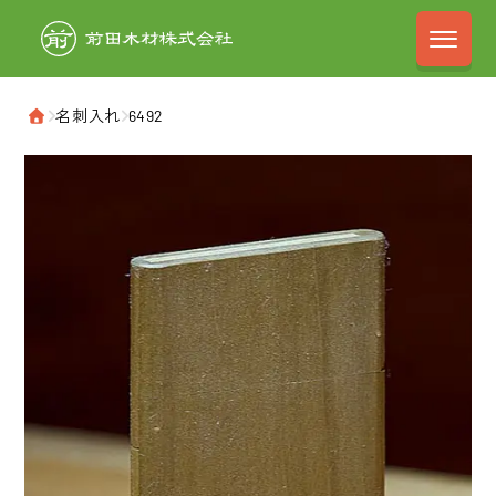
前田木材株式会
›
名刺入れ
›
6492
ホーム