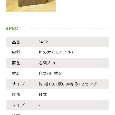
SPEC
品番
6492
樹種
朴の木（ホオノキ）
商品
名刺入れ
塗装
自然OIL塗装
サイズ
約 縦11.0×横6.8×厚み1.2センチ
製造
日本
タイプ
-