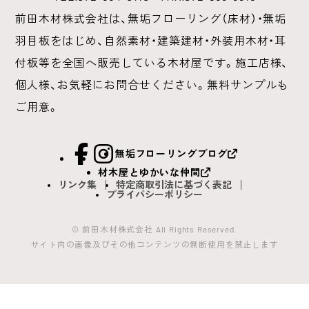
前田木材株式会社は、無垢フローリング（床材）・無垢
羽目板をはじめ、
自然素材・建築建材・外装用木材・耳
付板等を全国へ販売している木材屋です。
施工店様、
個人様、お気軽にお問合せください。無料サンプルも
ご用意。
facebook
Instagram
無垢フローリングブログ
材木屋とゆかいな仲間
リンク集
特定商取引法に基づく表記
プライバシーポリシー
© 前田木材株式会社 All Rights Reserved.
サイト内の画像及びその他コンテンツの無断使用を禁止します