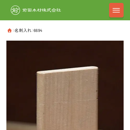
前田木材株式会
›
名刺入れ
›
6694
ホーム