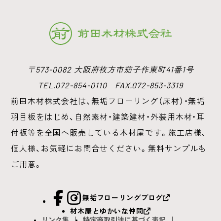
〒573-0082 大阪府枚方市茄子作東町41番1号
TEL.072-854-0110 FAX.072-853-3319
前田木材株式会社は、無垢フローリング（床材）・無垢
羽目板をはじめ、
自然素材・建築建材・外装用木材・耳
付板等を全国へ販売している木材屋です。
施工店様、
個人様、お気軽にお問合せください。無料サンプルも
ご用意。
facebook
Instagram
無垢フローリングブログ
材木屋とゆかいな仲間
リンク集
特定商取引法に基づく表記