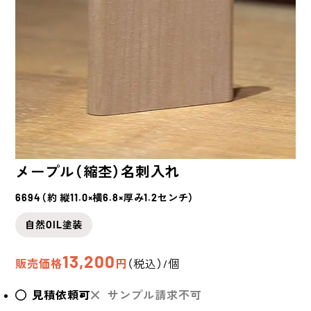
メープル（縮杢）
名刺入れ
6694（約 縦11.0×横6.8×厚み1.2センチ）
自然OIL塗装
13,200
販売価格
円
（税込）/個
見積依頼可
サンプル請求不可