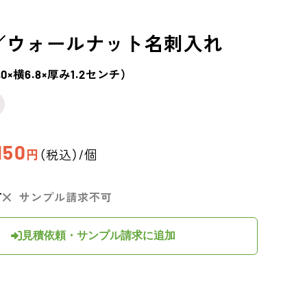
／ウォールナット
名刺入れ
1.0×横6.8×厚み1.2センチ）
150
円
（税込）/個
可
サンプル請求不可
見積依頼・サンプル請求に追加