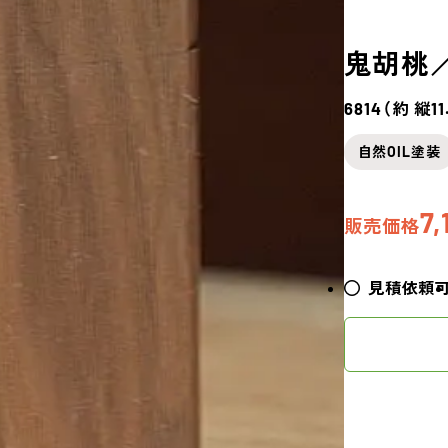
鬼胡桃
6814（約 縦1
自然OIL塗装
7,
販売価格
見積依頼