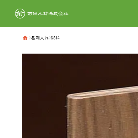
前田木材株式
›
名刺入れ
›
6814
ホーム