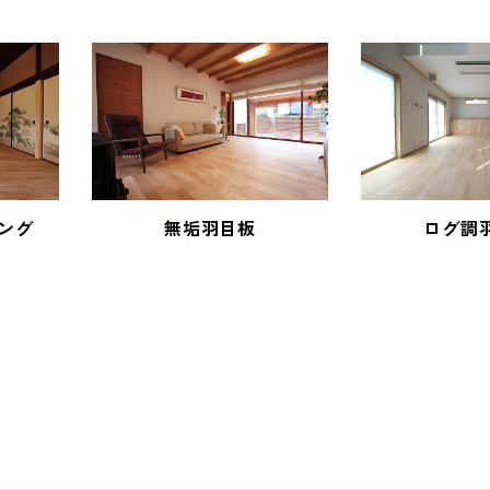
ング
無垢羽目板
ログ調