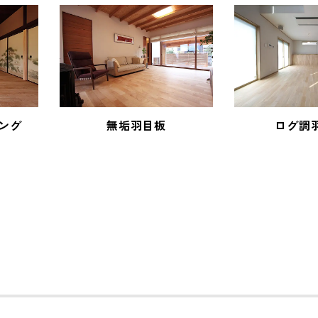
ング
無垢羽目板
ログ調