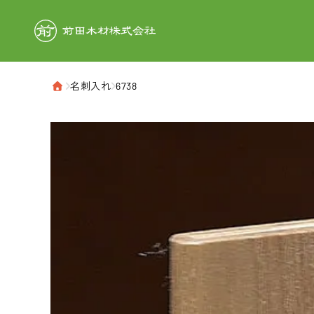
前田木材株式
›
名刺入れ
›
6738
ホーム