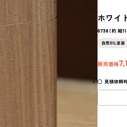
ホワイ
6738（約 縦1
自然OIL塗装
7,
販売価格
見積依頼