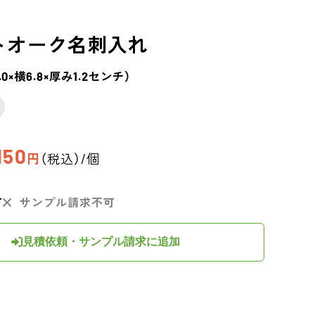
トオーク
名刺入れ
1.0×横6.8×厚み1.2センチ）
150
円
（税込）/個
可
サンプル請求不可
見積依頼・サンプル請求に追加