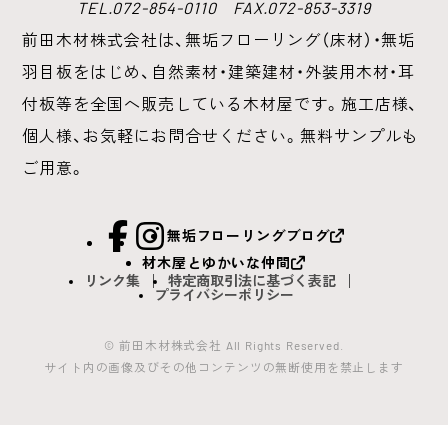
TEL.072-854-0110 FAX.072-853-3319
前田木材株式会社は、無垢フローリング（床材）・無垢
羽目板をはじめ、
自然素材・建築建材・外装用木材・耳
付板等を全国へ販売している木材屋です。
施工店様、
個人様、お気軽にお問合せください。無料サンプルも
ご用意。
facebook
Instagram
無垢フローリングブログ
材木屋とゆかいな仲間
リンク集
特定商取引法に基づく表記
プライバシーポリシー
© 前田木材株式会社 All Rights Reserved.
サイト内の画像及びその他コンテンツの無断使用を禁止します