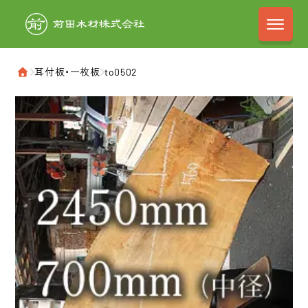
前田木材株式会
›
耳付板・一枚板
›
to0502
ホーム