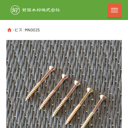
前田木材株式会
›
ビス
›
MN0025
ホーム