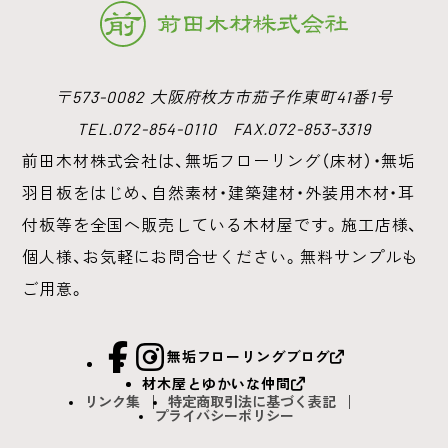
〒573-0082 大阪府枚方市茄子作東町41番1号
TEL.072-854-0110 FAX.072-853-3319
前田木材株式会社は、無垢フローリング（床材）・無垢
羽目板をはじめ、
自然素材・建築建材・外装用木材・耳
付板等を全国へ販売している木材屋です。
施工店様、
個人様、お気軽にお問合せください。無料サンプルも
ご用意。
facebook
Instagram
無垢フローリングブログ
材木屋とゆかいな仲間
リンク集
特定商取引法に基づく表記
プライバシーポリシー