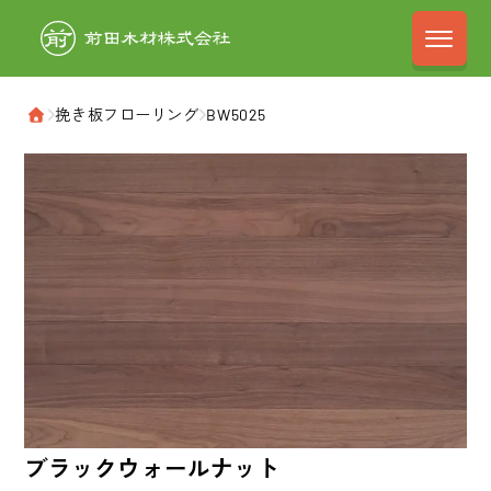
前田木材株式会
›
挽き板フローリング
›
BW5025
ホーム
ブラックウォールナット