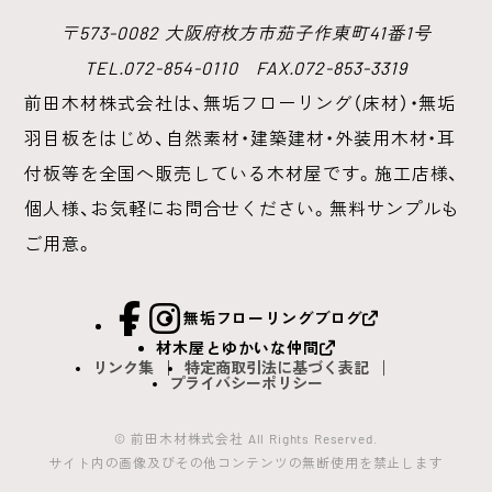
〒573-0082 大阪府枚方市茄子作東町41番1号
TEL.072-854-0110 FAX.072-853-3319
前田木材株式会社は、無垢フローリング（床材）・無垢
羽目板をはじめ、
自然素材・建築建材・外装用木材・耳
付板等を全国へ販売している木材屋です。
施工店様、
個人様、お気軽にお問合せください。無料サンプルも
ご用意。
facebook
Instagram
無垢フローリングブログ
材木屋とゆかいな仲間
リンク集
特定商取引法に基づく表記
プライバシーポリシー
© 前田木材株式会社 All Rights Reserved.
サイト内の画像及びその他コンテンツの無断使用を禁止します