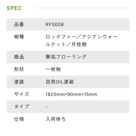
SPEC
品番
RF0008
樹種
ロックファー／アジアンウォー
ルナット／月桂樹
商品
無垢フローリング
形状
一枚物
塗装
自然OIL塗装
サイズ
1820mm×90mm×15mm
タイプ
-
仕様
入荷待ち