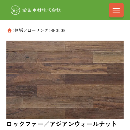
前田木材株式会
›
無垢フローリング
›
RF0008
ホーム
ロックファー／アジアンウォールナット