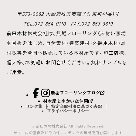
〒573-0082 大阪府枚方市茄子作東町41番1号
TEL.072-854-0110 FAX.072-853-3319
前田木材株式会社は、無垢フローリング（床材）・無垢
羽目板をはじめ、
自然素材・建築建材・外装用木材・耳
付板等を全国へ販売している木材屋です。
施工店様、
個人様、お気軽にお問合せください。無料サンプルも
ご用意。
facebook
Instagram
無垢フローリングブログ
材木屋とゆかいな仲間
リンク集
特定商取引法に基づく表記
プライバシーポリシー
© 前田木材株式会社 All Rights Reserved.
サイト内の画像及びその他コンテンツの無断使用を禁止します