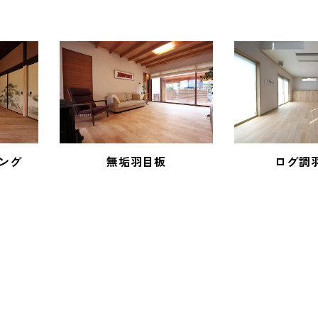
ング
無垢羽目板
ログ調