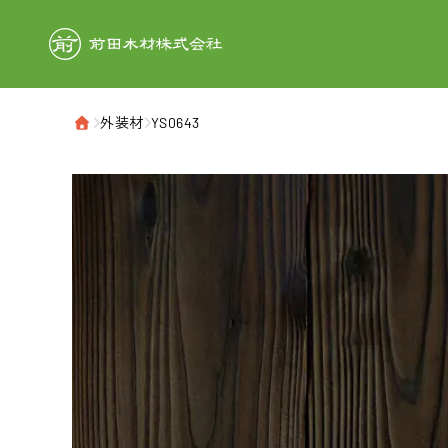
前田木材株式
›
外装材
›
YS0643
ホーム