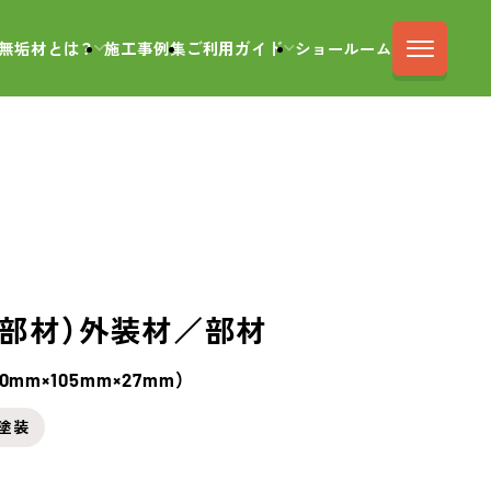
無垢材とは？
施工事例集
ご利用ガイド
ショールーム
部材）
外装材／部材
00mm×105mm×27mm）
塗装