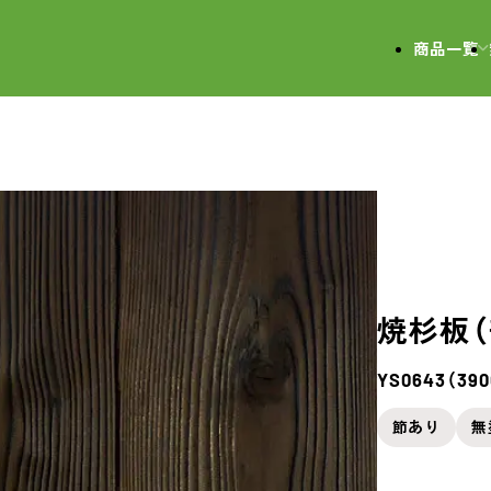
会社
商品一覧
焼杉板（
YS0643（39
節あり
無