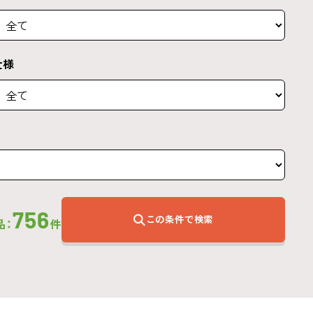
仕様
756
この条件で検索
品：
件