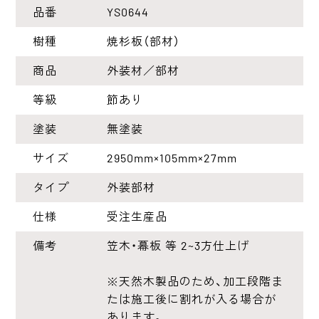
品番
YS0644
樹種
焼杉板（部材）
商品
外装材／部材
等級
節あり
塗装
無塗装
サイズ
2950mm×105mm×27mm
タイプ
外装部材
仕様
受注生産品
備考
笠木・幕板 等 2~3方仕上げ
※天然木製品のため、加工段階ま
たは施工後に割れが入る場合が
あります。