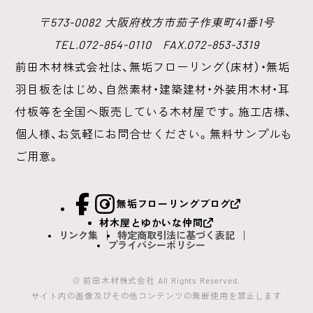
〒573-0082 大阪府枚方市茄子作東町41番1号
TEL.072-854-0110 FAX.072-853-3319
前田木材株式会社は、無垢フローリング（床材）・無垢
羽目板をはじめ、
自然素材・建築建材・外装用木材・耳
付板等を全国へ販売している木材屋です。
施工店様、
個人様、お気軽にお問合せください。無料サンプルも
ご用意。
facebook
Instagram
無垢フローリングブログ
材木屋とゆかいな仲間
リンク集
特定商取引法に基づく表記
プライバシーポリシー
© 前田木材株式会社 All Rights Reserved.
サイト内の画像及びその他コンテンツの無断使用を禁止します