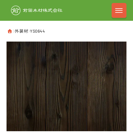
前田木材株式会
›
外装材
›
YS0644
ホーム