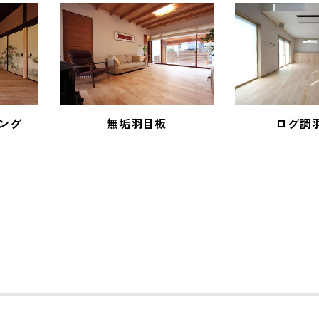
ング
無垢羽目板
ログ調