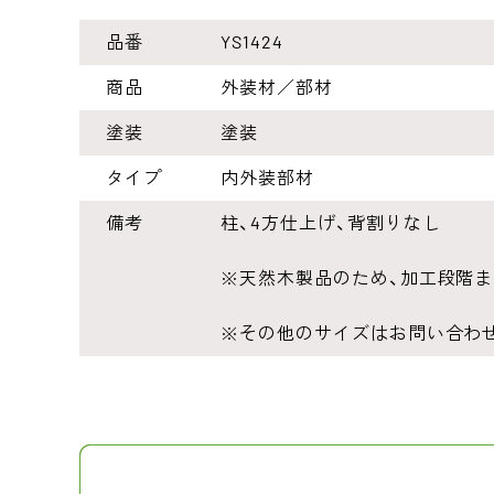
品番
YS1424
商品
外装材／部材
塗装
塗装
タイプ
内外装部材
備考
柱、4方仕上げ、背割りなし
※天然木製品のため、加工段階
※その他のサイズはお問い合わ