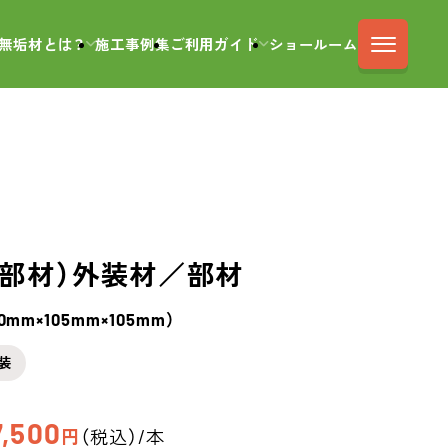
無垢材とは？
施工事例集
ご利用ガイド
ショールーム
部材）
外装材／部材
50mm×105mm×105mm）
装
7,500
円
（税込）/本