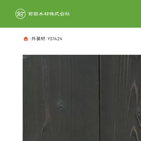
前田木材株式
›
外装材
›
YS1424
ホーム