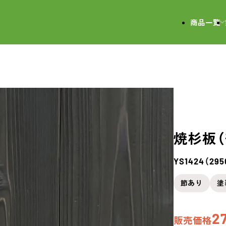
会社
商品一覧
焼杉板（
YS1424（29
節あり
塗
2
販売価格