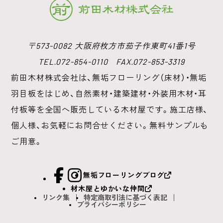
〒573-0082 大阪府枚方市茄子作東町41番1号
TEL.072-854-0110 FAX.072-853-3319
前田木材株式会社は、無垢フローリング（床材）・無垢
羽目板をはじめ、
自然素材・建築建材・外装用木材・耳
付板等を全国へ販売している木材屋です。
施工店様、
個人様、お気軽にお問合せください。無料サンプルも
ご用意。
facebook
Instagram
無垢フローリングブログ
材木屋とゆかいな仲間
リンク集
特定商取引法に基づく表記
プライバシーポリシー