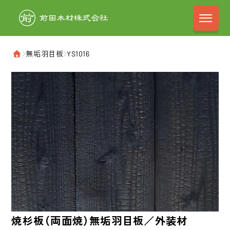
前田木材株式会
›
無垢羽目板
›
YS1016
ホーム
焼杉板（両面焼）
無垢羽目板／外装材