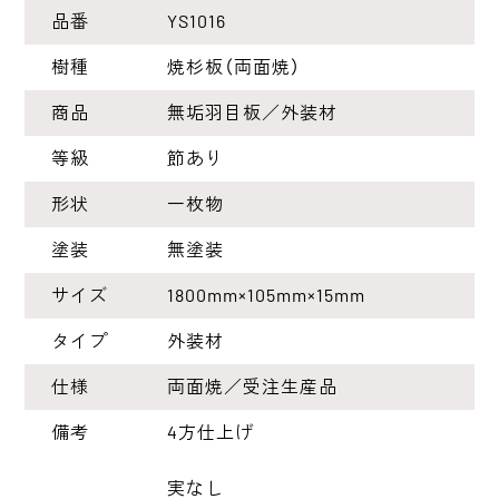
品番
YS1016
樹種
焼杉板（両面焼）
商品
無垢羽目板／外装材
等級
節あり
形状
一枚物
塗装
無塗装
サイズ
1800mm×105mm×15mm
タイプ
外装材
仕様
両面焼／受注生産品
備考
4方仕上げ
実なし