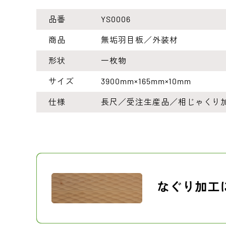
品番
YS0006
商品
無垢羽目板／外装材
形状
一枚物
サイズ
3900mm×165mm×10mm
仕様
長尺／受注生産品／相じゃくり