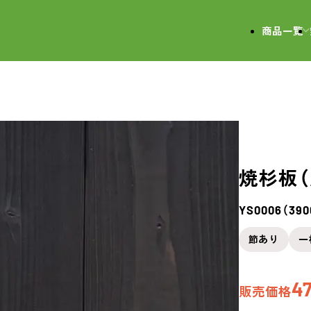
会社
商品一覧
焼杉板（
YS0006（39
節あり
一
47
販売価格