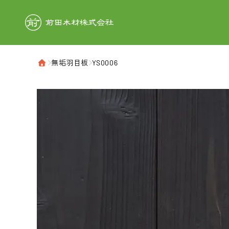
前田木材株式
›
無垢羽目板
›
YS0006
ホーム