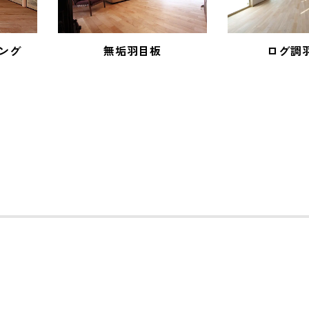
ング
無垢羽目板
ログ調