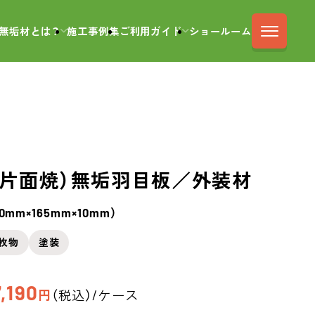
無垢材とは？
施工事例集
ご利用ガイド
ショールーム
片面焼）
無垢羽目板／外装材
00mm×165mm×10mm）
枚物
塗装
,190
円
（税込）/ケース