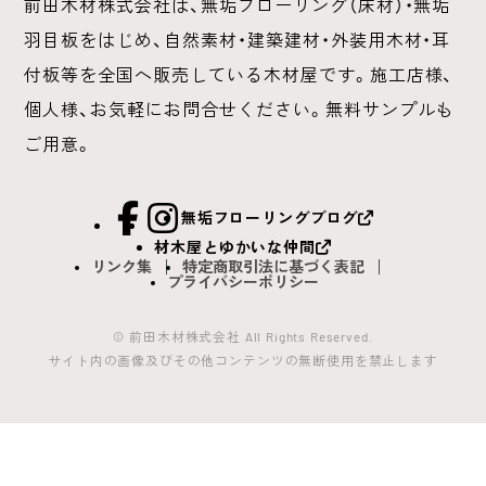
前田木材株式会社は、無垢フローリング（床材）・無垢
羽目板をはじめ、
自然素材・建築建材・外装用木材・耳
付板等を全国へ販売している木材屋です。
施工店様、
個人様、お気軽にお問合せください。無料サンプルも
ご用意。
facebook
Instagram
無垢フローリングブログ
材木屋とゆかいな仲間
リンク集
特定商取引法に基づく表記
プライバシーポリシー
© 前田木材株式会社 All Rights Reserved.
サイト内の画像及びその他コンテンツの無断使用を禁止します