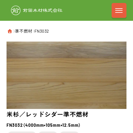
前田木材株式会
›
準不燃材
›
FN3032
ホーム
米杉／レッドシダー
準不燃材
FN3032（4000mm×105mm×12.5mm）