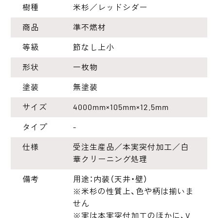
樹種
米杉／レッドシダー
商品
準不燃材
等級
節なし上小
形状
一枚物
塗装
無塗装
サイズ
4000mm×105mm×12.5mm
タイプ
-
仕様
受注生産品／本実突付加工／白
華クリーニング処理
備考
用途：内装（天井・壁）
※米杉の性質上、色や柄は揃いま
せん
※実は本実突付加工のほかに、V