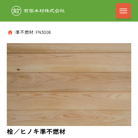
前田木材株式会
›
準不燃材
›
FN3006
ホーム
桧／ヒノキ
準不燃材