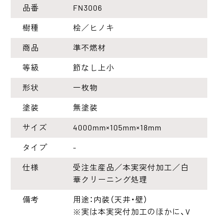
品番
FN3006
樹種
桧／ヒノキ
商品
準不燃材
等級
節なし上小
形状
一枚物
塗装
無塗装
サイズ
4000mm×105mm×18mm
タイプ
-
仕様
受注生産品／本実突付加工／白
華クリーニング処理
備考
用途：内装（天井・壁）
※実は本実突付加工のほかに、V