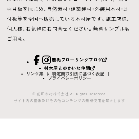
羽目板をはじめ、
自然素材・建築建材・外装用木材・耳
付板等を全国へ販売している木材屋です。
施工店様、
個人様、お気軽にお問合せください。無料サンプルも
ご用意。
facebook
Instagram
無垢フローリングブログ
材木屋とゆかいな仲間
リンク集
特定商取引法に基づく表記
プライバシーポリシー
© 前田木材株式会社 All Rights Reserved.
サイト内の画像及びその他コンテンツの無断使用を禁止します