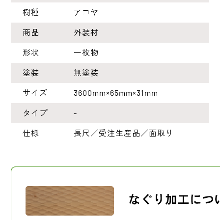
樹種
アコヤ
商品
外装材
形状
一枚物
塗装
無塗装
サイズ
3600mm×65mm×31mm
タイプ
-
仕様
長尺／受注生産品／面取り