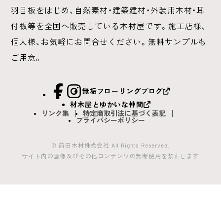
羽目板をはじめ、
自然素材・建築建材・外装用木材・耳
付板等を全国へ販売している木材屋です。
施工店様、
個人様、お気軽にお問合せください。無料サンプルも
ご用意。
facebook
Instagram
無垢フローリングブログ
材木屋とゆかいな仲間
リンク集
特定商取引法に基づく表記
プライバシーポリシー
© 前田木材株式会社 All Rights Reserved.
サイト内の画像及びその他コンテンツの無断使用を禁止します