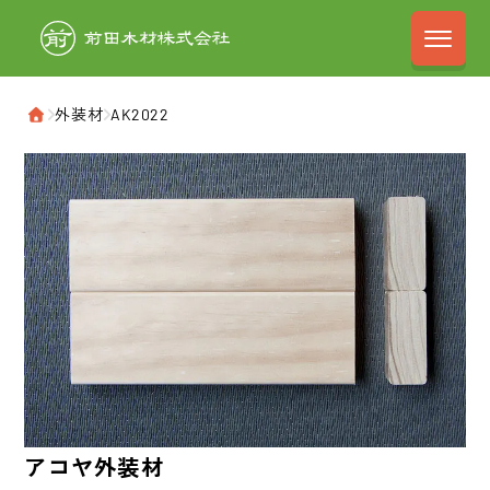
前田木材株式会
›
外装材
›
AK2022
ホーム
アコヤ
外装材