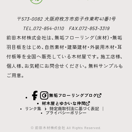
〒573-0082 大阪府枚方市茄子作東町41番1号
TEL.072-854-0110 FAX.072-853-3319
前田木材株式会社は、無垢フローリング（床材）・無垢
羽目板をはじめ、
自然素材・建築建材・外装用木材・耳
付板等を全国へ販売している木材屋です。
施工店様、
個人様、お気軽にお問合せください。無料サンプルも
ご用意。
facebook
Instagram
無垢フローリングブログ
材木屋とゆかいな仲間
リンク集
特定商取引法に基づく表記
プライバシーポリシー
© 前田木材株式会社 All Rights Reserved.