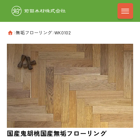
前田木材株式会
›
無垢フローリング
›
WK0102
ホーム
国産鬼胡桃
国産無垢フローリング