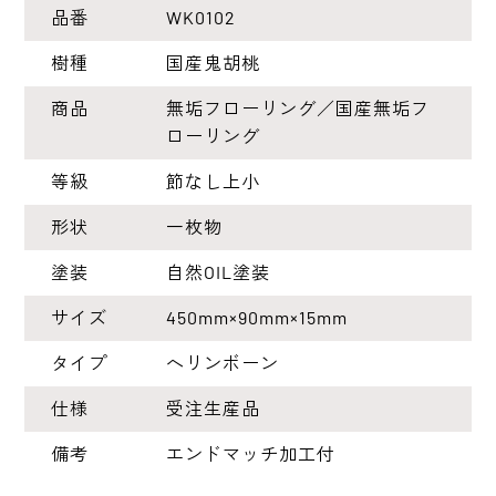
品番
WK0102
樹種
国産鬼胡桃
商品
無垢フローリング／国産無垢フ
ローリング
等級
節なし上小
形状
一枚物
塗装
自然OIL塗装
サイズ
450mm×90mm×15mm
タイプ
ヘリンボーン
仕様
受注生産品
備考
エンドマッチ加工付