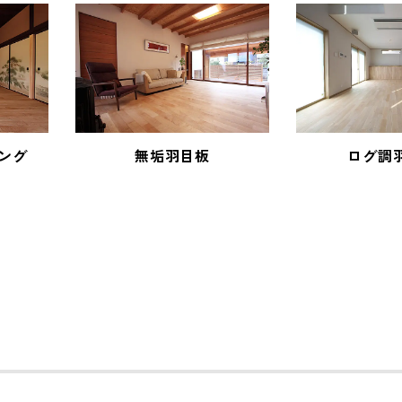
ング
無垢羽目板
ログ調