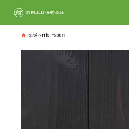
前田木材株式
›
無垢羽目板
›
YS0011
ホーム