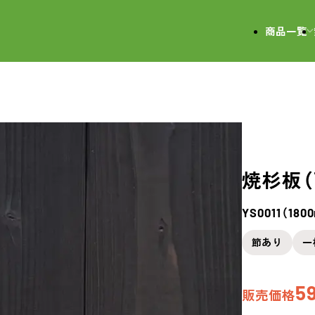
会社
商品一覧
焼杉板（
YS0011（18
節あり
一
5
販売価格