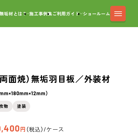
無垢材とは？
施工事例集
ご利用ガイド
ショールーム
両面焼）
無垢羽目板／外装材
00mm×180mm×12mm）
枚物
塗装
9,400
円
（税込）/ケース