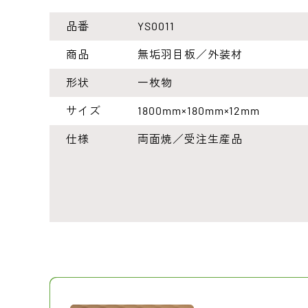
品番
YS0011
商品
無垢羽目板／外装材
形状
一枚物
サイズ
1800mm×180mm×12mm
仕様
両面焼／受注生産品