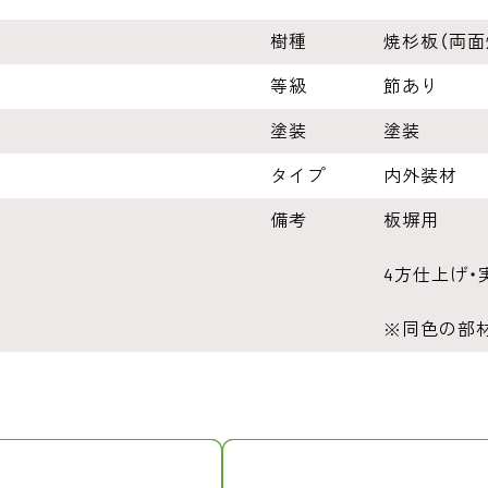
樹種
焼杉板（両面
等級
節あり
塗装
塗装
タイプ
内外装材
備考
板塀用
4方仕上げ・
※同色の部