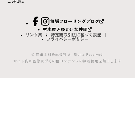
ご用意。
facebook
Instagram
無垢フローリングブログ
材木屋とゆかいな仲間
リンク集
特定商取引法に基づく表記
プライバシーポリシー
© 前田木材株式会社 All Rights Reserved.
サイト内の画像及びその他コンテンツの無断使用を禁止します