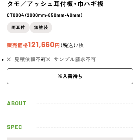
タモ／アッシュ
耳付板・巾ハギ板
CT0004（2000mm×850mm×40mm）
両耳付
無塗装
121,660
販売価格
円
（税込）/枚
見積依頼不可
サンプル請求不可
入荷待ち
ABOUT
SPEC