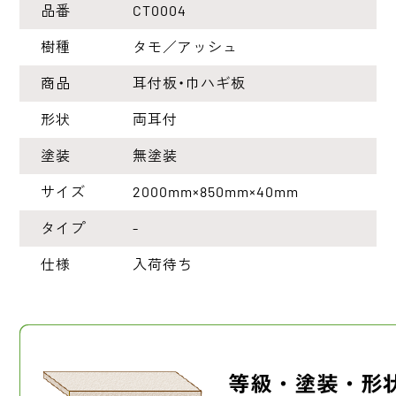
品番
CT0004
樹種
タモ／アッシュ
商品
耳付板・巾ハギ板
形状
両耳付
塗装
無塗装
サイズ
2000mm×850mm×40mm
タイプ
-
仕様
入荷待ち