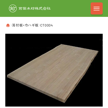
前田木材株式会
›
耳付板・巾ハギ板
›
CT0004
ホーム