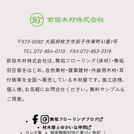
〒573-0082 大阪府枚方市茄子作東町41番1号
TEL.072-854-0110 FAX.072-853-3319
前田木材株式会社は、無垢フローリング（床材）・無垢
羽目板をはじめ、
自然素材・建築建材・外装用木材・耳
付板等を全国へ販売している木材屋です。
施工店様、
個人様、お気軽にお問合せください。無料サンプルも
ご用意。
facebook
Instagram
無垢フローリングブログ
材木屋とゆかいな仲間
リンク集
特定商取引法に基づく表記