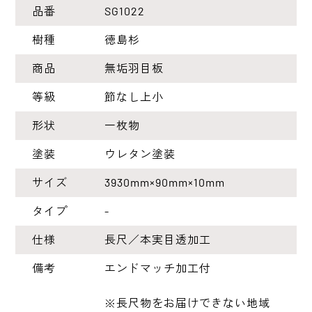
品番
SG1022
樹種
徳島杉
商品
無垢羽目板
等級
節なし上小
形状
一枚物
塗装
ウレタン塗装
サイズ
3930mm×90mm×10mm
タイプ
-
仕様
長尺／本実目透加工
備考
エンドマッチ加工付
※長尺物をお届けできない地域