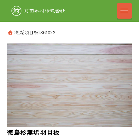
前田木材株式会
›
無垢羽目板
›
SG1022
ホーム
徳島杉
無垢羽目板