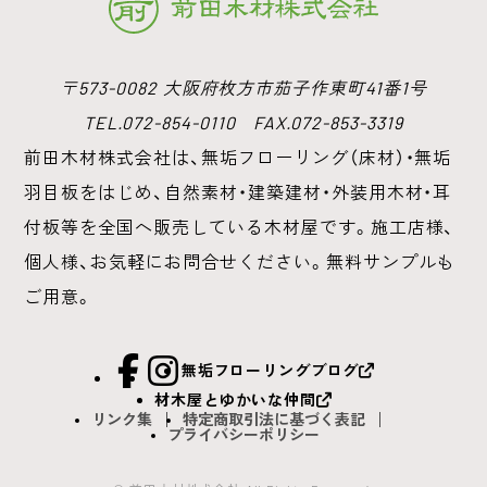
〒573-0082 大阪府枚方市茄子作東町41番1号
TEL.072-854-0110 FAX.072-853-3319
前田木材株式会社は、無垢フローリング（床材）・無垢
羽目板をはじめ、
自然素材・建築建材・外装用木材・耳
付板等を全国へ販売している木材屋です。
施工店様、
個人様、お気軽にお問合せください。無料サンプルも
ご用意。
facebook
Instagram
無垢フローリングブログ
材木屋とゆかいな仲間
リンク集
特定商取引法に基づく表記
プライバシーポリシー