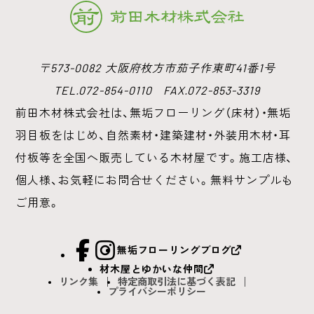
〒573-0082 大阪府枚方市茄子作東町41番1号
TEL.072-854-0110 FAX.072-853-3319
前田木材株式会社は、無垢フローリング（床材）・無垢
羽目板をはじめ、
自然素材・建築建材・外装用木材・耳
付板等を全国へ販売している木材屋です。
施工店様、
個人様、お気軽にお問合せください。無料サンプルも
ご用意。
facebook
Instagram
無垢フローリングブログ
材木屋とゆかいな仲間
リンク集
特定商取引法に基づく表記
プライバシーポリシー