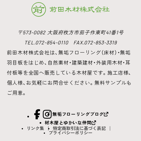
〒573-0082 大阪府枚方市茄子作東町41番1号
TEL.072-854-0110 FAX.072-853-3319
前田木材株式会社は、無垢フローリング（床材）・無垢
羽目板をはじめ、
自然素材・建築建材・外装用木材・耳
付板等を全国へ販売している木材屋です。
施工店様、
個人様、お気軽にお問合せください。無料サンプルも
ご用意。
facebook
Instagram
無垢フローリングブログ
材木屋とゆかいな仲間
リンク集
特定商取引法に基づく表記
プライバシーポリシー