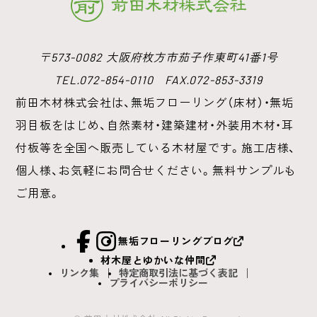
〒573-0082 大阪府枚方市茄子作東町41番1号
TEL.072-854-0110 FAX.072-853-3319
前田木材株式会社は、無垢フローリング（床材）・無垢
羽目板をはじめ、
自然素材・建築建材・外装用木材・耳
付板等を全国へ販売している木材屋です。
施工店様、
個人様、お気軽にお問合せください。無料サンプルも
ご用意。
facebook
Instagram
無垢フローリングブログ
材木屋とゆかいな仲間
リンク集
特定商取引法に基づく表記
プライバシーポリシー