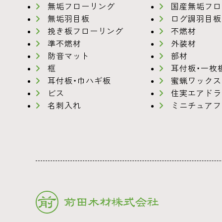
無垢フローリング
国産無垢フロ
無垢羽目板
ログ調羽目板
挽き板フローリング
不燃材
準不燃材
外装材
防音マット
部材
框
耳付板・一枚
耳付板・巾ハギ板
蜜蝋ワックス
ビス
住実エアドラ
名刺入れ
ミニチュアフ