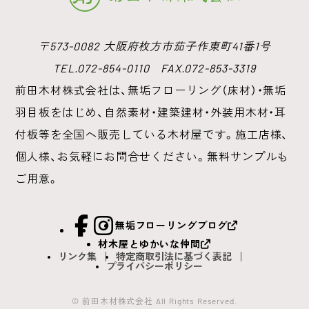
〒573-0082 大阪府枚方市茄子作東町41番1号
TEL.072-854-0110 FAX.072-853-3319
前田木材株式会社は、無垢フローリング（床材）・無垢
羽目板をはじめ、
自然素材・建築建材・外装用木材・耳
付板等を全国へ販売している木材屋です。
施工店様、
個人様、お気軽にお問合せください。無料サンプルも
ご用意。
facebook
Instagram
無垢フローリングブログ
材木屋とゆかいな仲間
リンク集
特定商取引法に基づく表記
プライバシーポリシー
© 前田木材株式会社 All Rights Reserved.