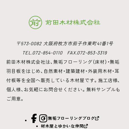
〒573-0082 大阪府枚方市茄子作東町41番1号
TEL.072-854-0110 FAX.072-853-3319
前田木材株式会社は、無垢フローリング（床材）・無垢
羽目板をはじめ、
自然素材・建築建材・外装用木材・耳
付板等を全国へ販売している木材屋です。
施工店様、
個人様、お気軽にお問合せください。無料サンプルも
ご用意。
facebook
Instagram
無垢フローリングブログ
材木屋とゆかいな仲間