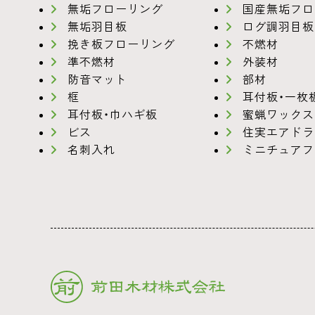
無垢フローリング
国産無垢フロ
無垢羽目板
ログ調羽目板
挽き板フローリング
不燃材
準不燃材
外装材
防音マット
部材
框
耳付板・一枚
耳付板・巾ハギ板
蜜蝋ワックス
ビス
住実エアドラ
名刺入れ
ミニチュアフ