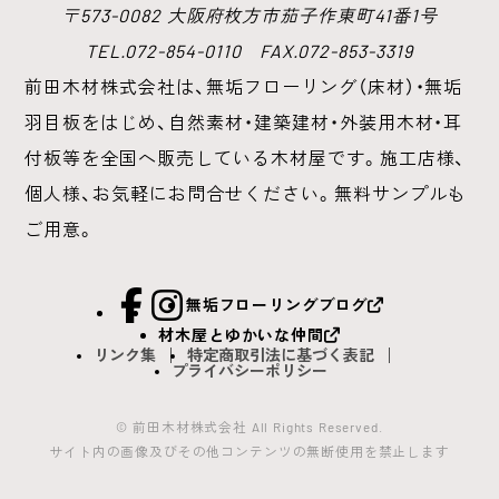
〒573-0082 大阪府枚方市茄子作東町41番1号
TEL.072-854-0110 FAX.072-853-3319
前田木材株式会社は、無垢フローリング（床材）・無垢
羽目板をはじめ、
自然素材・建築建材・外装用木材・耳
付板等を全国へ販売している木材屋です。
施工店様、
個人様、お気軽にお問合せください。無料サンプルも
ご用意。
facebook
Instagram
無垢フローリングブログ
材木屋とゆかいな仲間
リンク集
特定商取引法に基づく表記
プライバシーポリシー
© 前田木材株式会社 All Rights Reserved.
サイト内の画像及びその他コンテンツの無断使用を禁止します