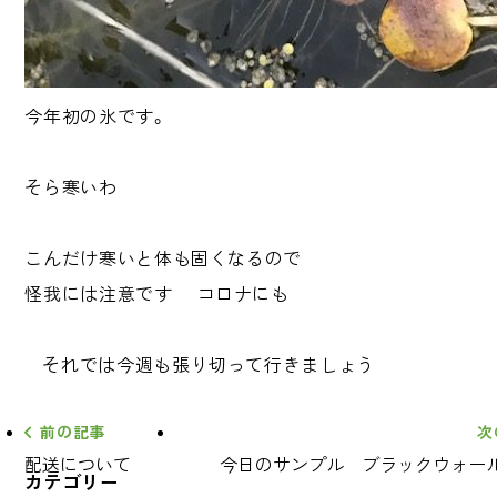
今年初の氷です。
そら寒いわ
こんだけ寒いと体も固くなるので
怪我には注意です
コロナにも
それでは今週も張り切って行きましょう
前の記事
次
配送について
今日のサンプル ブラックウォー
カテゴリー