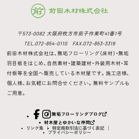
〒573-0082 大阪府枚方市茄子作東町41番1号
TEL.072-854-0110 FAX.072-853-3319
前田木材株式会社は、無垢フローリング（床材）・無垢
羽目板をはじめ、
自然素材・建築建材・外装用木材・耳
付板等を全国へ販売している木材屋です。
施工店様、
個人様、お気軽にお問合せください。無料サンプルも
ご用意。
facebook
Instagram
無垢フローリングブログ
材木屋とゆかいな仲間
リンク集
特定商取引法に基づく表記
プライバシーポリシー