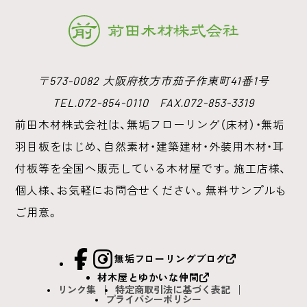
〒573-0082 大阪府枚方市茄子作東町41番1号
TEL.072-854-0110 FAX.072-853-3319
前田木材株式会社は、無垢フローリング（床材）・無垢
羽目板をはじめ、
自然素材・建築建材・外装用木材・耳
付板等を全国へ販売している木材屋です。
施工店様、
個人様、お気軽にお問合せください。無料サンプルも
ご用意。
facebook
Instagram
無垢フローリングブログ
材木屋とゆかいな仲間
リンク集
特定商取引法に基づく表記
プライバシーポリシー