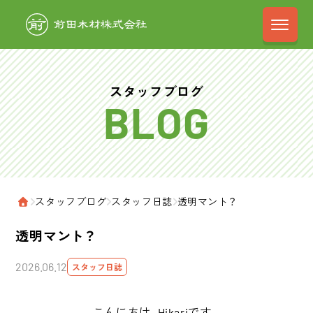
前田木材株式会
スタッフブログ
›
スタッフブログ
›
スタッフ日誌
›
透明マント？
ホーム
透明マント？
2026.06.12
スタッフ日誌
こんにちは、Hikariです。