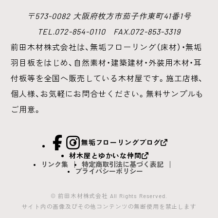
〒573-0082 大阪府枚方市茄子作東町41番1号
TEL.072-854-0110 FAX.072-853-3319
前田木材株式会社は、無垢フローリング（床材）・無垢
羽目板をはじめ、
自然素材・建築建材・外装用木材・耳
付板等を全国へ販売している木材屋です。
施工店様、
個人様、お気軽にお問合せください。無料サンプルも
ご用意。
facebook
Instagram
無垢フローリングブログ
材木屋とゆかいな仲間
リンク集
特定商取引法に基づく表記
プライバシーポリシー
© 前田木材株式会社 All Rights Reserved.
サイト内の画像及びその他コンテンツの無断使用を禁止します