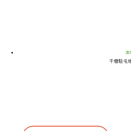
次
千僧駐屯地