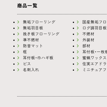
商品一覧
無垢フローリング
国産無垢フロ
無垢羽目板
ログ調羽目板
挽き板フローリング
不燃材
準不燃材
外装材
防音マット
部材
框
耳付板・一枚
耳付板・巾ハギ板
蜜蝋ワックス
ビス
住実エアドラ
名刺入れ
ミニチュアフ