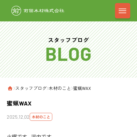
前田木材株式会
スタッフブログ
›
スタッフブログ
›
木材のこと
›
蜜蝋WAX
ホーム
蜜蝋WAX
2025.12.02
木材のこと
火曜です。河内です。