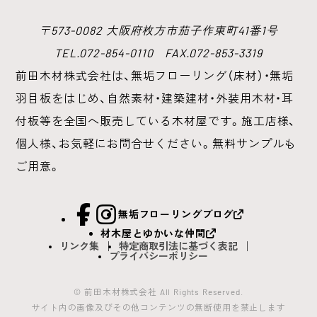
〒573-0082 大阪府枚方市茄子作東町41番1号
TEL.072-854-0110 FAX.072-853-3319
前田木材株式会社は、無垢フローリング（床材）・無垢
羽目板をはじめ、
自然素材・建築建材・外装用木材・耳
付板等を全国へ販売している木材屋です。
施工店様、
個人様、お気軽にお問合せください。無料サンプルも
ご用意。
facebook
Instagram
無垢フローリングブログ
材木屋とゆかいな仲間
リンク集
特定商取引法に基づく表記
プライバシーポリシー
© 前田木材株式会社 All Rights Reserved.
サイト内の画像及びその他コンテンツの無断使用を禁止します