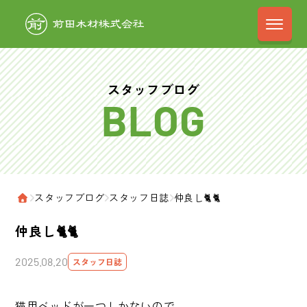
前田木材株式会
スタッフブログ
›
スタッフブログ
›
スタッフ日誌
›
仲良し🐈🐈
ホーム
仲良し🐈🐈
2025.08.20
スタッフ日誌
猫用ベッドが一つしかないので