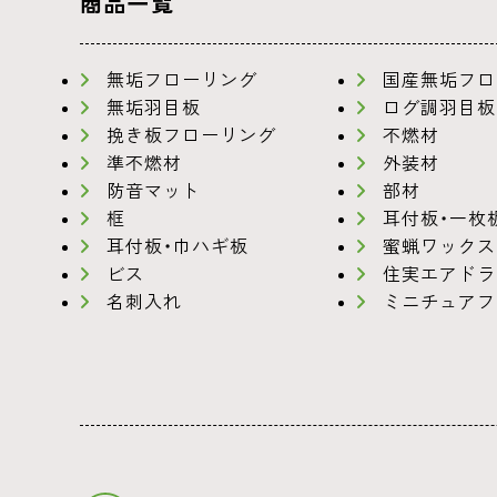
商品一覧
無垢フローリング
国産無垢フロ
無垢羽目板
ログ調羽目板
挽き板フローリング
不燃材
準不燃材
外装材
防音マット
部材
框
耳付板・一枚
耳付板・巾ハギ板
蜜蝋ワックス
ビス
住実エアドラ
名刺入れ
ミニチュアフ