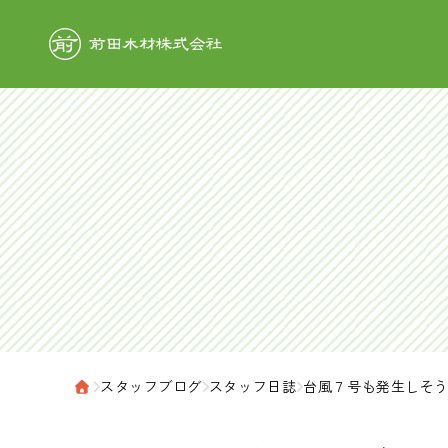
前田木材株式
›
スタッフブログ
›
スタッフ日誌
›
台風７号も発生しそ
ホーム