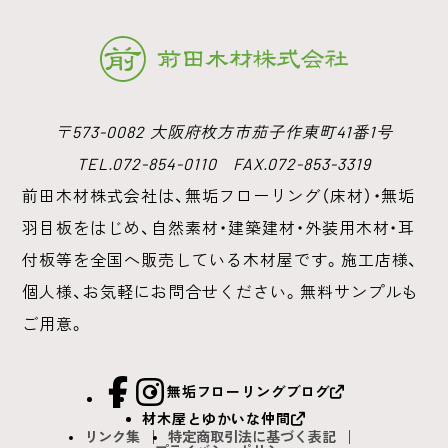
〒573-0082 大阪府枚方市茄子作東町41番1号
TEL.072-854-0110 FAX.072-853-3319
前田木材株式会社は、無垢フローリング（床材）・無垢
羽目板をはじめ、
自然素材・建築建材・外装用木材・耳
付板等を全国へ販売している木材屋です。
施工店様、
個人様、お気軽にお問合せください。無料サンプルも
ご用意。
facebook
Instagram
無垢フローリングブログ
材木屋とゆかいな仲間
リンク集
特定商取引法に基づく表記