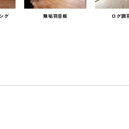
ング
無垢羽目板
ログ調