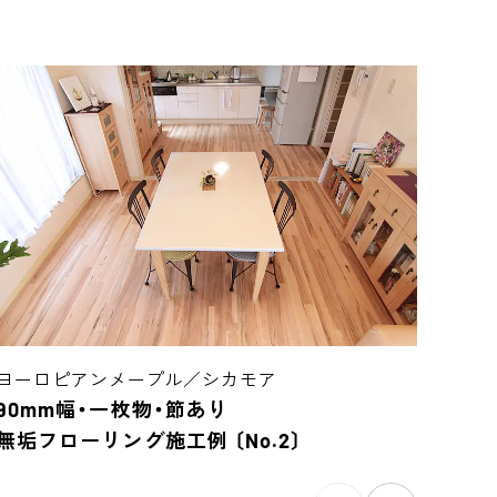
ヨーロピアンメープル／シカモア
ヨー
90mm幅・一枚物・節あり
90
無垢フローリング施工例 〔No.2〕
無垢