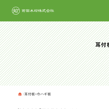
前田木材株式
耳付
›
耳付板・巾ハギ板
ホーム