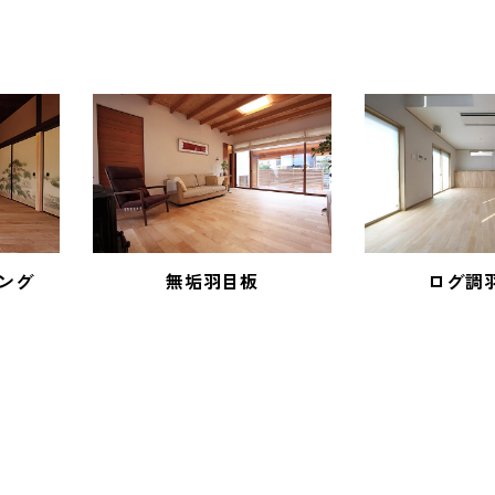
ング
無垢羽目板
ログ調