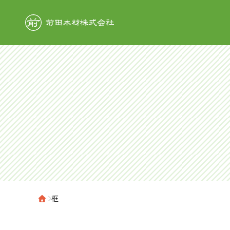
前田木材株式
›
框
ホーム