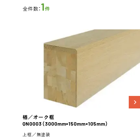
1
全件数：
件
楢／オーク
框
QN0003
（3000mm×150mm×105mm）
上框／無塗装