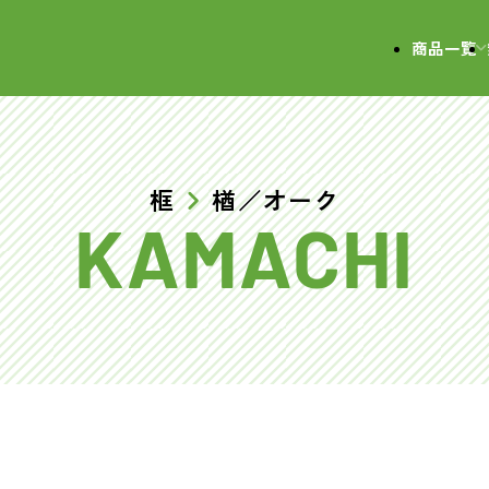
会社
商品一覧
框
楢／オーク