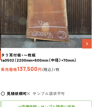
タリ
耳付板・一枚板
ta0502
（2200mm×600mm（中径）×70mm）
137,500
販売価格
円
（税込）/枚
見積依頼可
サンプル請求不可
見積依頼・サンプル請求に追加