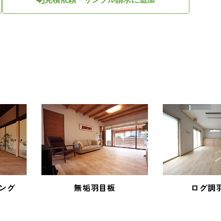
ング
無垢羽目板
ログ調