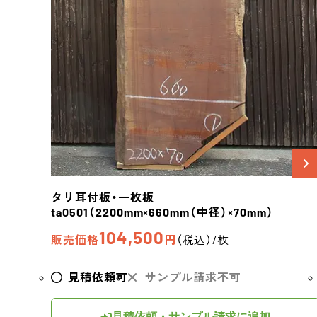
タリ
耳付板・一枚板
ta0501
（2200mm×660mm（中径）×70mm）
104,500
販売価格
円
（税込）/枚
見積依頼可
サンプル請求不可
見積依頼・サンプル請求に追加